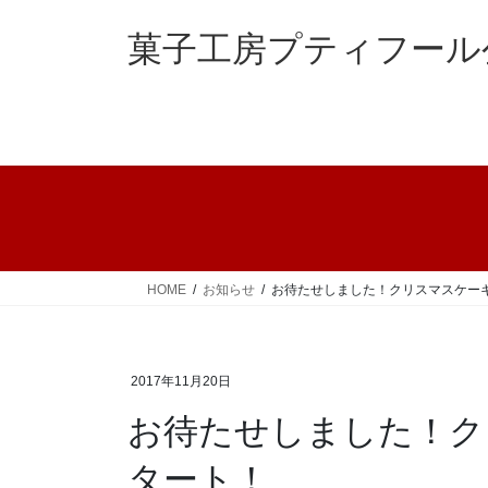
コ
ナ
ン
ビ
菓子工房プティフール
テ
ゲ
ン
ー
ツ
シ
へ
ョ
ス
ン
キ
に
ッ
移
プ
動
HOME
お知らせ
お待たせしました！クリスマスケーキ
2017年11月20日
お待たせしました！ク
タート！