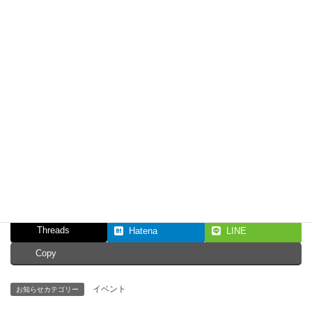
類似投稿
【終了】プティフール
クリスマスケーキ
2025
ご予約スタート
2025年10月21日
類似投稿
Facebook
X
Bluesky
Threads
Hatena
LINE
Copy
イベント
お知らせカテゴリー