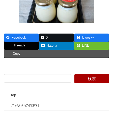
Facebook
X
Bluesky
Threads
Hatena
LINE
Copy
top
こだわりの原材料