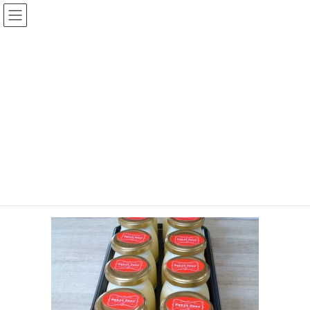
コ
ナ
菓子工房プティフール公式サイ
ン
ビ
ト（福岡県久留米市）
テ
ゲ
ン
ー
ツ
シ
メディア
へ
ョ
ス
ン
キ
に
HOME
メディア
p1020228
ッ
移
プ
動
2016年10月19日
p1020228