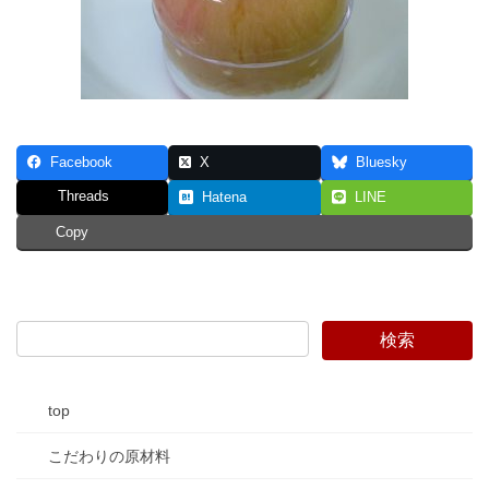
Facebook
X
Bluesky
Threads
Hatena
LINE
Copy
top
こだわりの原材料