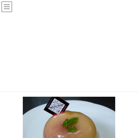
コ
ナ
菓子工房プティフール公式サイ
ン
ビ
ト（福岡県久留米市）
テ
ゲ
ン
ー
ツ
シ
メディア
へ
ョ
ス
ン
キ
に
HOME
メディア
p1020314
ッ
移
プ
動
2016年10月19日
p1020314