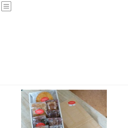
コ
ナ
菓子工房プティフール公式サイ
ン
ビ
ト（福岡県久留米市）
テ
ゲ
ン
ー
ツ
シ
メディア
へ
ョ
ス
ン
キ
に
HOME
メディア
p1020328
ッ
移
プ
動
2016年10月19日
p1020328