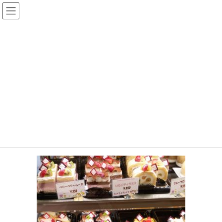
コ
ナ
菓子工房プティフール公式サイ
ン
ビ
ト（福岡県久留米市）
テ
ゲ
ン
ー
ツ
シ
メディア
へ
ョ
ス
ン
キ
に
HOME
メディア
p1020342
ッ
移
プ
動
2016年10月19日
p1020342