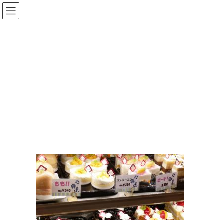
コ
ナ
菓子工房プティフール公式サイ
ン
ビ
ト（福岡県久留米市）
テ
ゲ
ン
ー
ツ
シ
メディア
へ
ョ
ス
ン
キ
に
HOME
メディア
p1020344
ッ
移
プ
動
2016年10月19日
p1020344